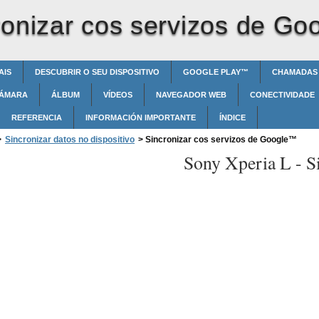
ronizar cos servizos de Go
AIS
DESCUBRIR O SEU DISPOSITIVO
GOOGLE PLAY™‎
CHAMADAS
ÁMARA
ÁLBUM
VÍDEOS
NAVEGADOR WEB
CONECTIVIDADE
REFERENCIA
INFORMACIÓN IMPORTANTE
ÍNDICE
>
Sincronizar datos no dispositivo
>
Sincronizar cos servizos de Google™‎
Sony Xperia L -
S