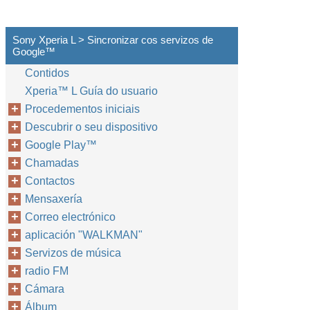
Sony Xperia L > Sincronizar cos servizos de
Google™‎
Contidos
Xperia™‎ L Guía do usuario
Procedementos iniciais
Descubrir o seu dispositivo
Google Play™‎
Chamadas
Contactos
Mensaxería
Correo electrónico
aplicación "WALKMAN"
Servizos de música
radio FM
Cámara
Álbum