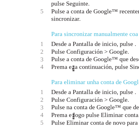
pulse Seguinte.
5
Pulse a conta de Google™ recente
sincronizar.
Para sincronizar manualmente co
1
Desde a Pantalla de inicio, pulse .
2
Pulse Configuración > Google.
Pulse a conta de Google™ que dese
3
4
Prema e, a continuación, pulse Sin
Para eliminar unha conta de Goo
1
Desde a Pantalla de inicio, pulse .
2
Pulse Configuración > Google.
Pulse na conta de Google™ que des
3
4
Prema e logo pulse Eliminar conta
5
Pulse Eliminar conta de novo para