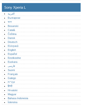
Sony Xperia L
العربية
Български
বাংলা
Bosanski
Català
Čeština
Dansk
Deutsch
Ελληνικά
English
Español
Eestikeelne
Euskara
فارسی
Suomi
Français
Galego
עברית
हिन्दी
Hrvatski
Magyar
Bahasa Indonesia
Íslenska