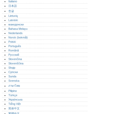
Italiano
日本語
한글
Lietuvių
Latviski
македонски
Bahasa Melayu
Nederlands
Norsk (bokmål)‎
Polski
Português‎
Română
Русский
Slovenčina
Slovenščina
Shqip
Српски
Sunda
Svenska
ภาษาไทย
Pilipino
Türkçe
Українська
Tiếng Việt
简体中文
繁體中文