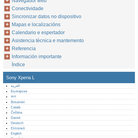
Navegador web
Conectividade
Sincronizar datos no dispositivo
Mapas e localizacións
Calendario e espertador
Asistencia técnica e mantemento
Referencia
Información importante
Índice
Sony Xperia L
العربية
Български
বাংলা
Bosanski
Català
Čeština
Dansk
Deutsch
Ελληνικά
English