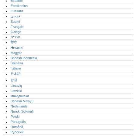
Español
Eestikeelne
Euskara
فارسی
Suomi
Français
Galego
עברית
हिन्दी
Hrvatski
Magyar
Bahasa Indonesia
Íslenska
Italiano
日本語
한글
Lietuvių
Latviski
македонски
Bahasa Melayu
Nederlands
Norsk (bokmål)‎
Polski
Português‎
Română
Русский