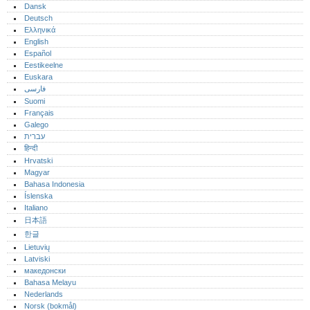
Dansk
Deutsch
Ελληνικά
English
Español
Eestikeelne
Euskara
فارسی
Suomi
Français
Galego
עברית
हिन्दी
Hrvatski
Magyar
Bahasa Indonesia
Íslenska
Italiano
日本語
한글
Lietuvių
Latviski
македонски
Bahasa Melayu
Nederlands
Norsk (bokmål)‎