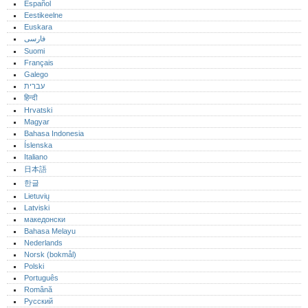
Español
Eestikeelne
Euskara
فارسی
Suomi
Français
Galego
עברית
हिन्दी
Hrvatski
Magyar
Bahasa Indonesia
Íslenska
Italiano
日本語
한글
Lietuvių
Latviski
македонски
Bahasa Melayu
Nederlands
Norsk (bokmål)‎
Polski
Português‎
Română
Русский