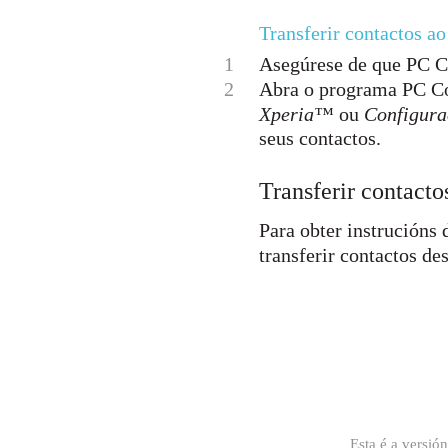
Transferir contactos a
1
Asegúrese de que PC C
2
Abra o programa PC Co
Xperia™
ou
Configura
seus contactos.
Transferir contac
Para obter instrucións
transferir contactos de
Esta é a versió