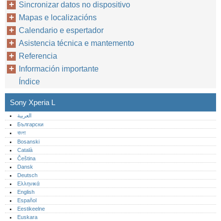
Sincronizar datos no dispositivo
Mapas e localizacións
Calendario e espertador
Asistencia técnica e mantemento
Referencia
Información importante
Índice
Sony Xperia L
العربية
Български
বাংলা
Bosanski
Català
Čeština
Dansk
Deutsch
Ελληνικά
English
Español
Eestikeelne
Euskara