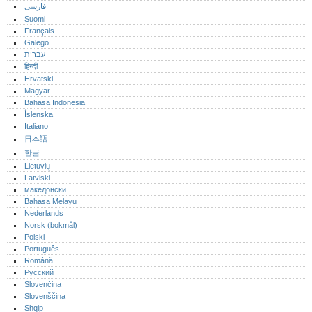
فارسی
Suomi
Français
Galego
עברית
हिन्दी
Hrvatski
Magyar
Bahasa Indonesia
Íslenska
Italiano
日本語
한글
Lietuvių
Latviski
македонски
Bahasa Melayu
Nederlands
Norsk (bokmål)‎
Polski
Português‎
Română
Русский
Slovenčina
Slovenščina
Shqip