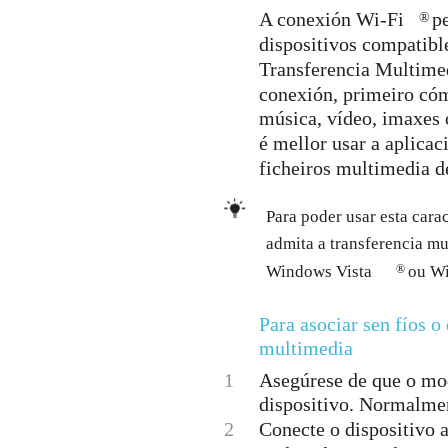
A conexión Wi-Fi
pe
®
dispositivos compatibl
Transferencia Multimed
conexión, primeiro cómp
música, vídeo, imaxes 
é mellor usar a aplic
ficheiros multimedia de
Para poder usar esta cara
admita a transferencia m
Windows Vista
®
ou W
Para asociar sen fíos 
multimedia
1
Asegúrese de que o mod
dispositivo. Normalmen
2
Conecte o dispositivo 