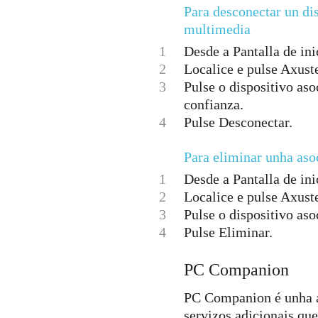
Para desconectar un di
multimedia
1
Desde a Pantalla de inic
2
Localice e pulse Axus
3
Pulse o dispositivo as
confianza.
4
Pulse Desconectar.
Para eliminar unha aso
1
Desde a Pantalla de inic
2
Localice e pulse Axus
3
Pulse o dispositivo aso
4
Pulse Eliminar.
PC Companion
PC Companion é unha ap
servizos adicionais que