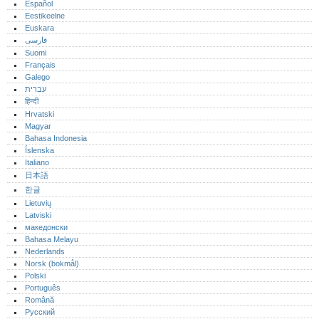
Español
Eestikeelne
Euskara
فارسی
Suomi
Français
Galego
עברית
हिन्दी
Hrvatski
Magyar
Bahasa Indonesia
Íslenska
Italiano
日本語
한글
Lietuvių
Latviski
македонски
Bahasa Melayu
Nederlands
Norsk (bokmål)‎
Polski
Português‎
Română
Русский