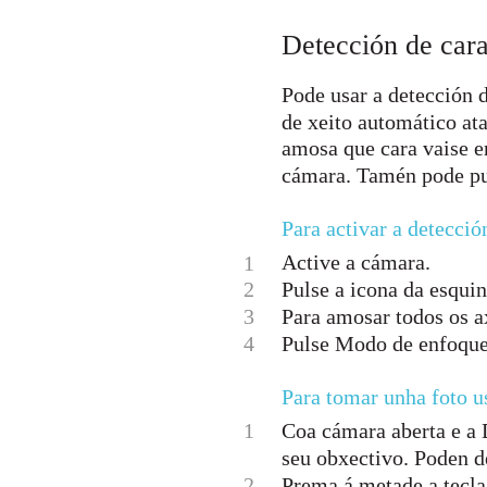
Detección de car
Pode usar a detección 
de xeito automático at
amosa que cara vaise e
cámara. Tamén pode pul
Para activar a detecció
Active a cámara.
1
2
Pulse a icona da esqui
3
Para amosar todos os ax
4
Pulse Modo de enfoque
Para tomar unha foto u
1
Coa cámara aberta e a 
seu obxectivo. Poden de
2
Prema á metade a tecla