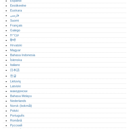
Español
Eestikeelne
Euskara
فارسی
Suomi
Français
Galego
עברית
हिन्दी
Hrvatski
Magyar
Bahasa Indonesia
Íslenska
Italiano
日本語
한글
Lietuvių
Latviski
македонски
Bahasa Melayu
Nederlands
Norsk (bokmål)‎
Polski
Português‎
Română
Русский