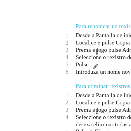
Para renomear un rexis
Desde a Pantalla de inic
1
Localice e pulse Copia 
2
3
Prema e logo pulse Adm
4
Seleccione o rexistro 
5
Pulse .
6
Introduza un nome nov
Para eliminar rexistros
1
Desde a Pantalla de inic
2
Localice e pulse Copia 
3
Prema e logo pulse Adm
4
Seleccione o rexistro d
desexa eliminar todas 