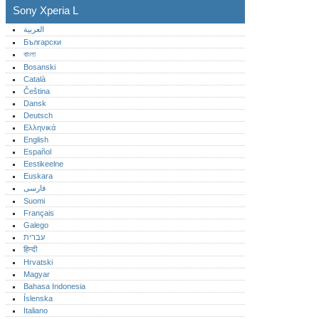
Sony Xperia L
العربية
Български
বাংলা
Bosanski
Català
Čeština
Dansk
Deutsch
Ελληνικά
English
Español
Eestikeelne
Euskara
فارسی
Suomi
Français
Galego
עברית
हिन्दी
Hrvatski
Magyar
Bahasa Indonesia
Íslenska
Italiano