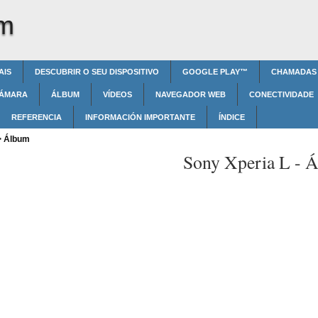
um
AIS
DESCUBRIR O SEU DISPOSITIVO
GOOGLE PLAY™‎
CHAMADAS
ÁMARA
ÁLBUM
VÍDEOS
NAVEGADOR WEB
CONECTIVIDADE
REFERENCIA
INFORMACIÓN IMPORTANTE
ÍNDICE
>
Álbum
Sony Xperia L -
Á