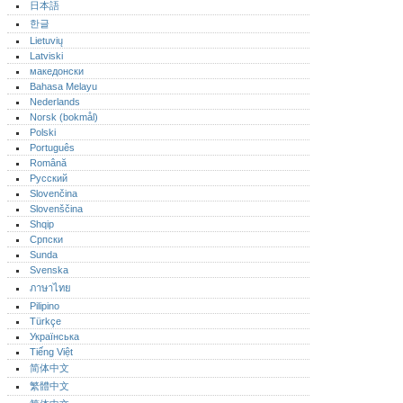
日本語
한글
Lietuvių
Latviski
македонски
Bahasa Melayu
Nederlands
Norsk (bokmål)‎
Polski
Português‎
Română
Русский
Slovenčina
Slovenščina
Shqip
Српски
Sunda
Svenska
ภาษาไทย
Pilipino
Türkçe
Українська
Tiếng Việt
简体中文
繁體中文