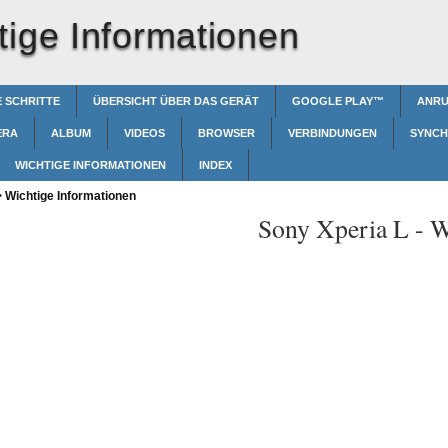
tige Informationen
 SCHRITTE
ÜBERSICHT ÜBER DAS GERÄT
GOOGLE PLAY™‎
ANRU
ERA
ALBUM
VIDEOS
BROWSER
VERBINDUNGEN
SYNCH
WICHTIGE INFORMATIONEN
INDEX
>
Wichtige Informationen
Sony Xperia L -
W