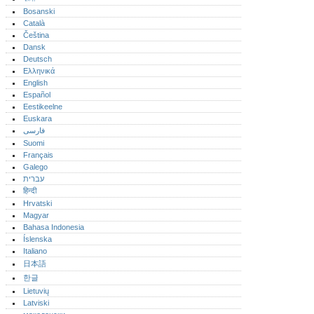
Bosanski
Català
Čeština
Dansk
Deutsch
Ελληνικά
English
Español
Eestikeelne
Euskara
فارسی
Suomi
Français
Galego
עברית
हिन्दी
Hrvatski
Magyar
Bahasa Indonesia
Íslenska
Italiano
日本語
한글
Lietuvių
Latviski