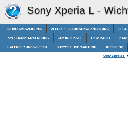
Sony Xperia L -
Wich
INHALTSVERZEICHNIS
XPERIA™‎ L BEDIENUNGSANLEITUNG
ERSTE
"WALKMAN"-ANWENDUNG
MUSIKDIENSTE
UKW-RADIO
KAM
KALENDER UND WECKER
SUPPORT UND WARTUNG
REFERENZ
Sony Xperia L