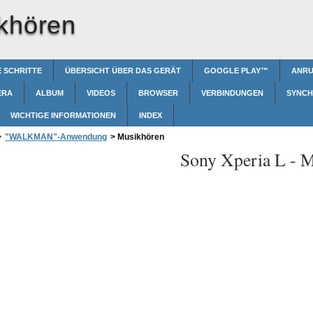
khören
 SCHRITTE
ÜBERSICHT ÜBER DAS GERÄT
GOOGLE PLAY™‎
ANRU
ERA
ALBUM
VIDEOS
BROWSER
VERBINDUNGEN
SYNCH
WICHTIGE INFORMATIONEN
INDEX
>
"WALKMAN"-Anwendung
>
Musikhören
Sony Xperia L -
M