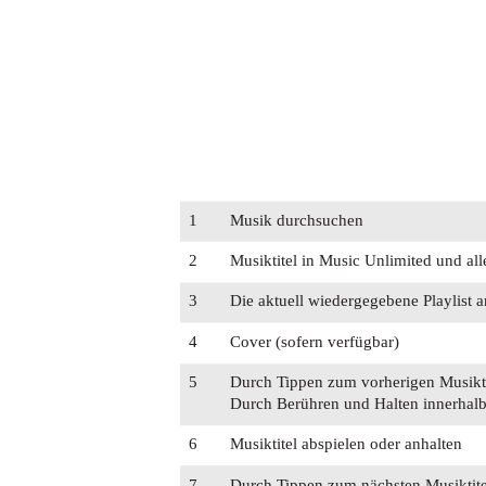
1
Musik durchsuchen
2
Musiktitel in Music Unlimited und al
3
Die aktuell wiedergegebene Playlist 
4
Cover (sofern verfügbar)
5
Durch Tippen zum vorherigen Musiktit
Durch Berühren und Halten innerhalb 
6
Musiktitel abspielen oder anhalten
7
Durch Tippen zum nächsten Musiktitel