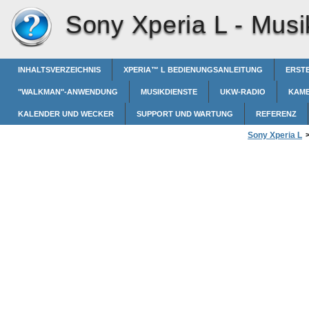
Sony Xperia L -
Musi
INHALTSVERZEICHNIS
XPERIA™‎ L BEDIENUNGSANLEITUNG
ERSTE
"WALKMAN"-ANWENDUNG
MUSIKDIENSTE
UKW-RADIO
KAM
KALENDER UND WECKER
SUPPORT UND WARTUNG
REFERENZ
Sony Xperia L