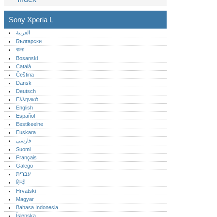
Sony Xperia L
العربية
Български
বাংলা
Bosanski
Català
Čeština
Dansk
Deutsch
Ελληνικά
English
Español
Eestikeelne
Euskara
فارسی
Suomi
Français
Galego
עברית
हिन्दी
Hrvatski
Magyar
Bahasa Indonesia
Íslenska