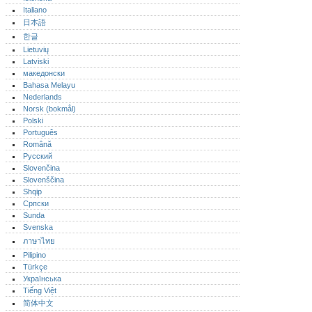
Italiano
日本語
한글
Lietuvių
Latviski
македонски
Bahasa Melayu
Nederlands
Norsk (bokmål)‎
Polski
Português‎
Română
Русский
Slovenčina
Slovenščina
Shqip
Српски
Sunda
Svenska
ภาษาไทย
Pilipino
Türkçe
Українська
Tiếng Việt
简体中文