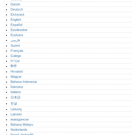
Dansk
Deutsch
Ελληνικά
English
Español
Eestikeelne
Euskara
فارسی
Suomi
Français
Galego
עברית
हिन्दी
Hrvatski
Magyar
Bahasa Indonesia
Íslenska
Italiano
日本語
한글
Lietuvių
Latviski
македонски
Bahasa Melayu
Nederlands
Norsk (bokmål)‎