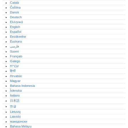
Català
Čeština
Dansk
Deutsch
Ελληνικά
English
Español
Eestikeelne
Euskara
فارسی
Suomi
Français
Galego
עברית
हिन्दी
Hrvatski
Magyar
Bahasa Indonesia
Íslenska
Italiano
日本語
한글
Lietuvių
Latviski
македонски
Bahasa Melayu