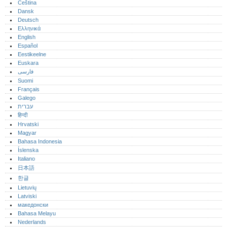
Čeština
Dansk
Deutsch
Ελληνικά
English
Español
Eestikeelne
Euskara
فارسی
Suomi
Français
Galego
עברית
हिन्दी
Hrvatski
Magyar
Bahasa Indonesia
Íslenska
Italiano
日本語
한글
Lietuvių
Latviski
македонски
Bahasa Melayu
Nederlands