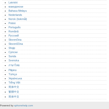
Latviski
македонски
Bahasa Melayu
Nederlands
Norsk (bokmål)‎
Polski
Português‎
Română
Русский
Slovenčina
Slovenščina
Shqip
Српски
Sunda
Svenska
ภาษาไทย
Pilipino
Türkçe
Українська
Tiếng Việt
简体中文
繁體中文
简体中文
Powered by
xphonehelp.com