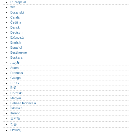
Български
বাংলা
Bosanski
Català
Čeština
Dansk
Deutsch
Ελληνικά
English
Español
Eestikeelne
Euskara
فارسی
Suomi
Français
Galego
עברית
हिन्दी
Hrvatski
Magyar
Bahasa Indonesia
Íslenska
Italiano
日本語
한글
Lietuvių