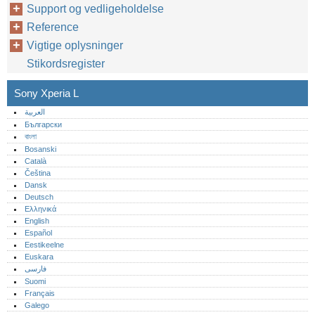
Support og vedligeholdelse
Reference
Vigtige oplysninger
Stikordsregister
Sony Xperia L
العربية
Български
বাংলা
Bosanski
Català
Čeština
Dansk
Deutsch
Ελληνικά
English
Español
Eestikeelne
Euskara
فارسی
Suomi
Français
Galego