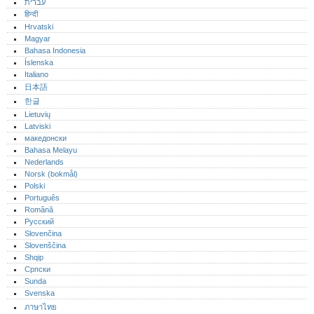
עברית
हिन्दी
Hrvatski
Magyar
Bahasa Indonesia
Íslenska
Italiano
日本語
한글
Lietuvių
Latviski
македонски
Bahasa Melayu
Nederlands
Norsk (bokmål)‎
Polski
Português‎
Română
Русский
Slovenčina
Slovenščina
Shqip
Српски
Sunda
Svenska
ภาษาไทย