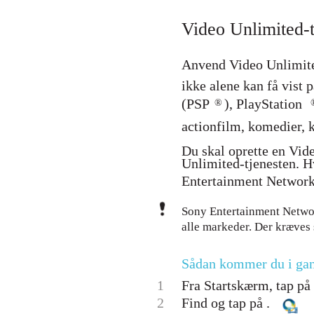
Video Unlimited-t
Anvend Video Unlimited
ikke alene kan få vist
(PSP
), PlayStation
®
actionfilm, komedier, k
Du skal oprette en Vid
Unlimited-tjenesten. H
Entertainment Network-
Sony Entertainment Networ
alle markeder. Der kræves 
Sådan kommer du i ga
1
Fra Startskærm, tap på 
2
Find og tap på .