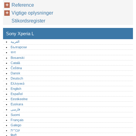
Reference
Vigtige oplysninger
Stikordsregister
Sony Xperia L
العربية
Български
বাংলা
Bosanski
Català
Čeština
Dansk
Deutsch
Ελληνικά
English
Español
Eestikeelne
Euskara
فارسی
Suomi
Français
Galego
עברית
हिन्दी