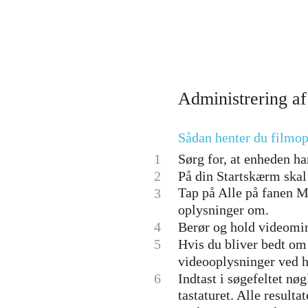
Administrering af
Sådan henter du filmo
1
Sørg for, at enheden ha
2
På din Startskærm skal 
Tap på Alle på fanen Mi
3
oplysninger om.
4
Berør og hold videomini
5
Hvis du bliver bedt om d
videooplysninger ved h
6
Indtast i søgefeltet nø
tastaturet. Alle resultat