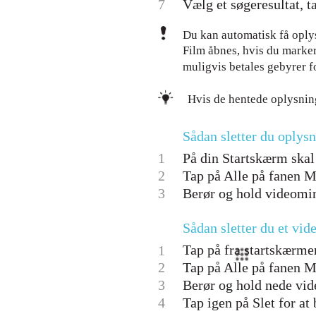
7
Vælg et søgeresultat, t
Du kan automatisk få oplys
Film åbnes, hvis du marker
muligvis betales gebyrer f
Hvis de hentede oplysning
Sådan sletter du oplys
1
På din Startskærm skal 
2
Tap på Alle på fanen M
3
Berør og hold videomini
Sådan sletter du et vid
Tap på fra startskærmen
1
2
Tap på Alle på fanen Mi
3
Berør og hold nede vide
4
Tap igen på Slet for at