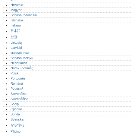
Hrvatski
Magyar
Bahasa Indonesia
Íslenska
Italiano
日本語
한글
Lietuvių
Latviski
македонски
Bahasa Melayu
Nederlands
Norsk (bokmål)‎
Polski
Português‎
Română
Русский
Slovenčina
Slovenščina
Shqip
Српски
Sunda
Svenska
ภาษาไทย
Pilipino