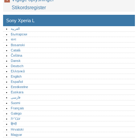
Stikordsregister
Sony Xperia L
العربية
Български
বাংলা
Bosanski
Català
Čeština
Dansk
Deutsch
Ελληνικά
English
Español
Eestikeelne
Euskara
فارسی
Suomi
Français
Galego
עברית
हिन्दी
Hrvatski
Magyar