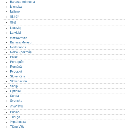
Bahasa Indonesia
Íslenska
Italiano
日本語
한글
Lietuvių
Latviski
македонски
Bahasa Melayu
Nederlands
Norsk (bokmål)‎
Polski
Português‎
Română
Русский
Slovenčina
Slovenščina
Shqip
Српски
Sunda
Svenska
ภาษาไทย
Pilipino
Türkçe
Українська
Tiếng Việt