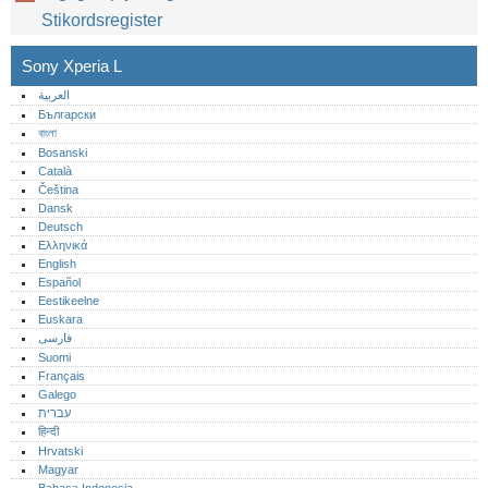
Stikordsregister
Sony Xperia L
العربية
Български
বাংলা
Bosanski
Català
Čeština
Dansk
Deutsch
Ελληνικά
English
Español
Eestikeelne
Euskara
فارسی
Suomi
Français
Galego
עברית
हिन्दी
Hrvatski
Magyar