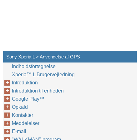
Sony Xperia L > Anvendelse af GPS
Indholdsfortegnelse
Xperia™‎ L Brugervejledning
Introduktion
Introduktion til enheden
Google Play™‎
Opkald
Kontakter
Meddelelser
E-mail
"WALKMAN"-program