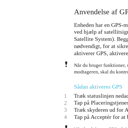
Anvendelse af G
Enheden har en GPS-mod
ved hjælp af satellits
Satellite System). Begg
nødvendigt, for at sikr
aktiverer GPS, aktive
Når du bruger funktioner,
modtageren, skal du kontrol
Sådan aktiveres GPS
1
Træk statuslinjen nedad
Tap på Placeringstjenes
2
3
Træk skyderen ud for Ad
4
Tap på Acceptér for at 