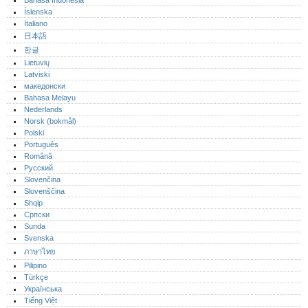
Bahasa Indonesia
Íslenska
Italiano
日本語
한글
Lietuvių
Latviski
македонски
Bahasa Melayu
Nederlands
Norsk (bokmål)‎
Polski
Português‎
Română
Русский
Slovenčina
Slovenščina
Shqip
Српски
Sunda
Svenska
ภาษาไทย
Pilipino
Türkçe
Українська
Tiếng Việt