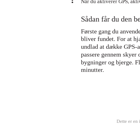
Når du aktiverer GPS, ak
Sådan får du den b
Første gang du anvender
bliver fundet. For at hj
undlad at dække GPS-a
passere gennem skyer o
bygninger og bjerge. Fly
minutter.
Dette er en 