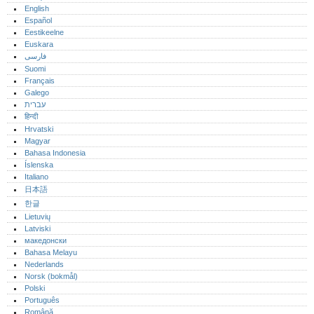
English
Español
Eestikeelne
Euskara
فارسی
Suomi
Français
Galego
עברית
हिन्दी
Hrvatski
Magyar
Bahasa Indonesia
Íslenska
Italiano
日本語
한글
Lietuvių
Latviski
македонски
Bahasa Melayu
Nederlands
Norsk (bokmål)‎
Polski
Português‎
Română