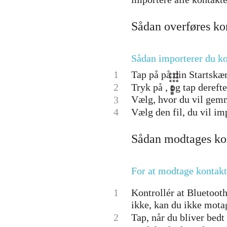
Sådan overføres ko
Sådan importerer du ko
1
Tap på på din Startskær
2
Tryk på , og tap dereft
Vælg, hvor du vil gemm
3
4
Vælg den fil, du vil im
Sådan modtages kon
For at modtage kontak
1
Kontrollér at Bluetooth
ikke, kan du ikke motag
2
Tap, når du bliver bedt