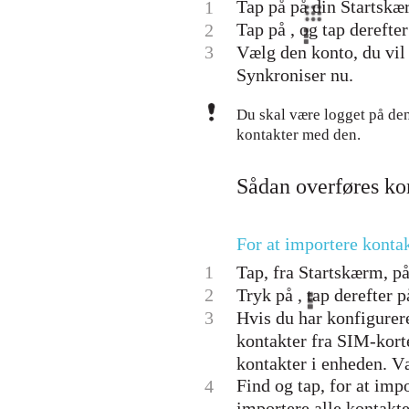
Tap på på din Startskær
1
Tap på , og tap derefte
2
3
Vælg den konto, du vil
Synkroniser nu.
Du skal være logget på de
kontakter med den.
Sådan overføres kon
For at importere konta
1
Tap, fra Startskærm, på 
2
Tryk på , tap derefter 
3
Hvis du har konfigurer
kontakter fra SIM-korte
kontakter i enheden. V
Find og tap, for at imp
4
importere alle kontakte