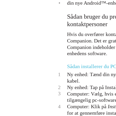
•
din nye Android™-enh
Sådan bruger du pr
kontaktpersoner
Hvis du overfører kon
Companion. Det er grati
Companion indeholder o
enhedens software.
Sådan installerer du 
1
Ny enhed: Tænd din nye
kabel.
2
Ny enhed: Tap på Instal
3
Computer: Vælg, hvis e
tilgængelig pc-softwar
4
Computer: Klik på
Inst
for at gennemføre insta