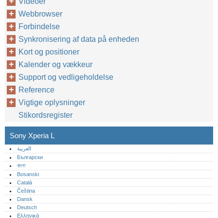
Videoer
Webbrowser
Forbindelse
Synkronisering af data på enheden
Kort og positioner
Kalender og vækkeur
Support og vedligeholdelse
Reference
Vigtige oplysninger
Stikordsregister
Sony Xperia L
العربية
Български
বাংলা
Bosanski
Català
Čeština
Dansk
Deutsch
Ελληνικά