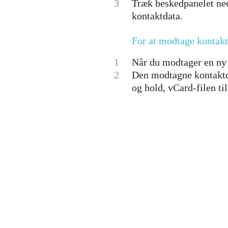
3
Træk beskedpanelet ned
kontaktdata.
For at modtage kontakt
1
Når du modtager en ny
2
Den modtagne kontaktda
og hold, vCard-filen t