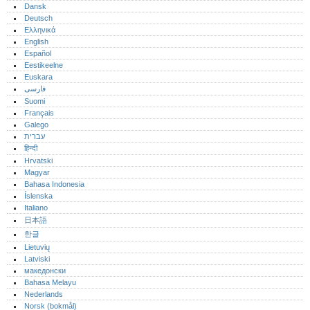
Dansk
Deutsch
Ελληνικά
English
Español
Eestikeelne
Euskara
فارسی
Suomi
Français
Galego
עברית
हिन्दी
Hrvatski
Magyar
Bahasa Indonesia
Íslenska
Italiano
日本語
한글
Lietuvių
Latviski
македонски
Bahasa Melayu
Nederlands
Norsk (bokmål)‎