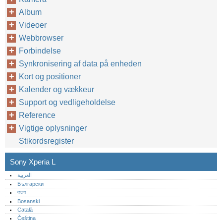
Album
Videoer
Webbrowser
Forbindelse
Synkronisering af data på enheden
Kort og positioner
Kalender og vækkeur
Support og vedligeholdelse
Reference
Vigtige oplysninger
Stikordsregister
Sony Xperia L
العربية
Български
বাংলা
Bosanski
Català
Čeština