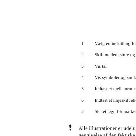
1
Vælg en indstilling fo
2
Skift mellem store og
3
Vis tal
4
Vis symboler og smil
5
Indtast et mellemrum
6
Indtast et linjeskift el
7
Slet et tegn før mark
Alle illustrationer er ude
gengivelse af den faktiske