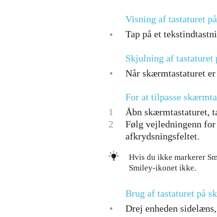
Visning af tastaturet p
Tap på et tekstindtastni
•
Skjulning af tastature
•
Når skærmtastaturet er 
For at tilpasse skærmta
1
Åbn skærmtastaturet, ta
2
Følg vejledningenn for 
afkrydsningsfeltet.
Hvis du ikke markerer Smi
Smiley-ikonet ikke.
Brug af tastaturet på s
•
Drej enheden sidelæns, 