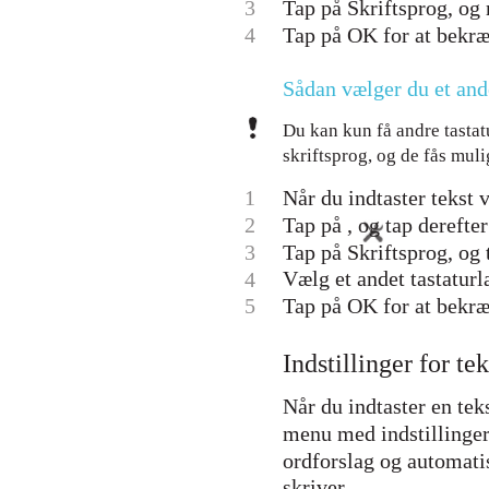
3
Tap på Skriftsprog, og 
4
Tap på OK for at bekræ
Sådan vælger du et ande
Du kan kun få andre tastatu
skriftsprog, og de fås mulig
1
Når du indtaster tekst 
2
Tap på , og tap derefter
3
Tap på Skriftsprog, og 
Vælg et andet tastaturl
4
5
Tap på OK for at bekræ
Indstillinger for te
Når du indtaster en tek
menu med indstillinger 
ordforslag og automati
skriver.