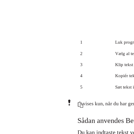
1
Luk progr
2
Vælg al te
3
Klip tekst
4
Kopiér te
5
Sæt tekst 
vises kun, når du har ge
Sådan anvendes Bev
Du kan indtaste tekst v