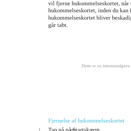
vil fjerne hukommelseskortet, når t
hukommelseskortet, inden du kan fj
hukommelseskortet bliver beskadig
går tabt.
Dette er en internetudgave 
Fjernelse af hukommelseskortet
Tap på på Startskærm.
1