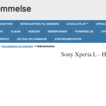
ommelse
ODUKTION
INTRODUKTION TIL ENHEDEN
GOOGLE PLAY™‎
OPKAL
RA
ALBUM
VIDEOER
WEBBROWSER
FORBINDELSE
SY
ERENCE
VIGTIGE OPLYSNINGER
STIKORDSREGISTER
>
Introduktion til enheden
>
Hukommelse
Sony Xperia L -
H