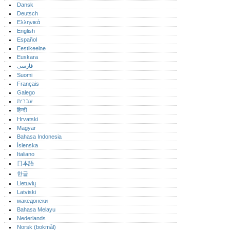
Dansk
Deutsch
Ελληνικά
English
Español
Eestikeelne
Euskara
فارسی
Suomi
Français
Galego
עברית
हिन्दी
Hrvatski
Magyar
Bahasa Indonesia
Íslenska
Italiano
日本語
한글
Lietuvių
Latviski
македонски
Bahasa Melayu
Nederlands
Norsk (bokmål)‎