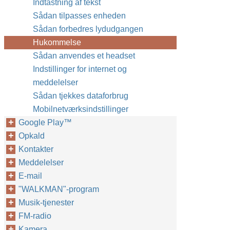
Indtastning af tekst
Sådan tilpasses enheden
Sådan forbedres lydudgangen
Hukommelse
Sådan anvendes et headset
Indstillinger for internet og
meddelelser
Sådan tjekkes dataforbrug
Mobilnetværksindstillinger
Google Play™‎
Opkald
Kontakter
Meddelelser
E-mail
"WALKMAN"-program
Musik-tjenester
FM-radio
Kamera