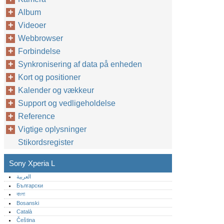
Album
Videoer
Webbrowser
Forbindelse
Synkronisering af data på enheden
Kort og positioner
Kalender og vækkeur
Support og vedligeholdelse
Reference
Vigtige oplysninger
Stikordsregister
Sony Xperia L
العربية
Български
বাংলা
Bosanski
Català
Čeština