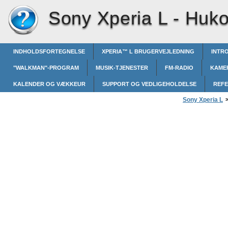
Sony Xperia L -
Huk
INDHOLDSFORTEGNELSE
XPERIA™‎ L BRUGERVEJLEDNING
INTR
"WALKMAN"-PROGRAM
MUSIK-TJENESTER
FM-RADIO
KAME
KALENDER OG VÆKKEUR
SUPPORT OG VEDLIGEHOLDELSE
REF
Sony Xperia L