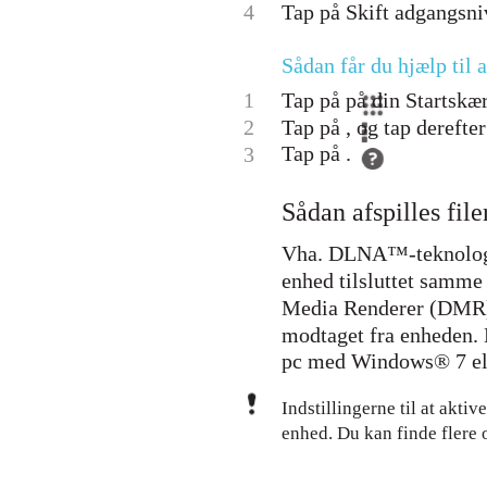
4
Tap på Skift adgangsniv
Sådan får du hjælp til
1
Tap på på din Startskær
2
Tap på , og tap derefte
Tap på .
3
Sådan afspilles fil
Vha. DLNA™-teknologi,
enhed tilsluttet samme
Media Renderer (DMR)-e
modtaget fra enheden.
pc med Windows® 7 ell
Indstillingerne til at akt
enhed. Du kan finde flere 