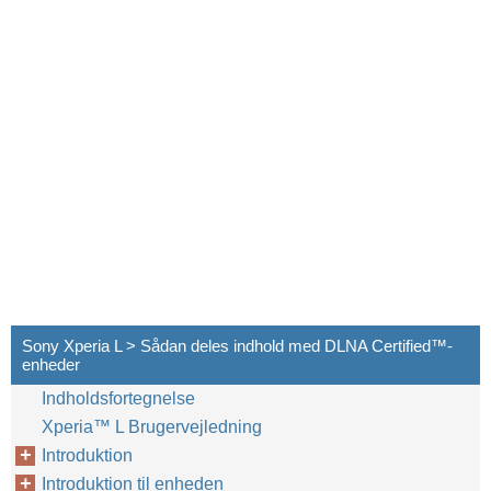
Sony Xperia L > Sådan deles indhold med DLNA Certified™‎-
enheder
Indholdsfortegnelse
Xperia™‎ L Brugervejledning
Introduktion
Introduktion til enheden