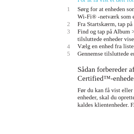
1
Sørg for at enheden som
Wi-Fi® -netværk som 
2
Fra Startskærm, tap på 
3
Find og tap på Album >
tilsluttede enheder vise
Vælg en enhed fra liste
4
5
Gennemse tilsluttede en
Sådan forbereder a
Certified™-enhede
Før du kan få vist ell
enheder, skal du opret
kaldes klientenheder. F