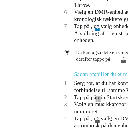
Throw.
Vælg en DMR-enhed at d
6
kronologisk rækkefølge
7
Tap på , og vælg enhed
Afspilning af filen st
enheden.
Du kan også dele en vide
derefter tappe på .
Sådan afspiller du et
1
Sørg for, at du har kon
forbindelse til samme
2
Tap på på din Startsk
Vælg en musikkategori, 
3
nummeret.
4
Tap på , og vælg en D
automatisk på den enhe