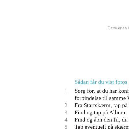
Dette er en 
Sådan får du vist foto
Sørg for, at du har kon
1
forbindelse til samme
2
Fra Startskærm, tap på 
3
Find og tap på Album.
4
Find og åbn den fil, du 
5
Tap eventuelt på skærme