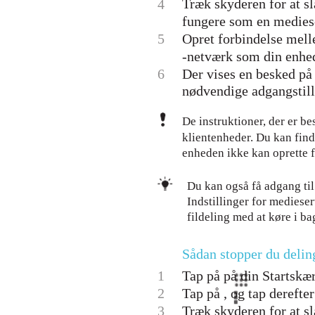
Træk skyderen for at sl
4
fungere som en medies
5
Opret forbindelse mel
-netværk som din enhe
6
Der vises en besked på
nødvendige adgangstilla
De instruktioner, der er b
klientenheder. Du kan find
enheden ikke kan oprette f
Du kan også få adgang ti
Indstillinger for mediese
fildeling med at køre i b
Sådan stopper du deli
1
Tap på på din Startskær
2
Tap på , og tap derefte
3
Træk skyderen for at sl