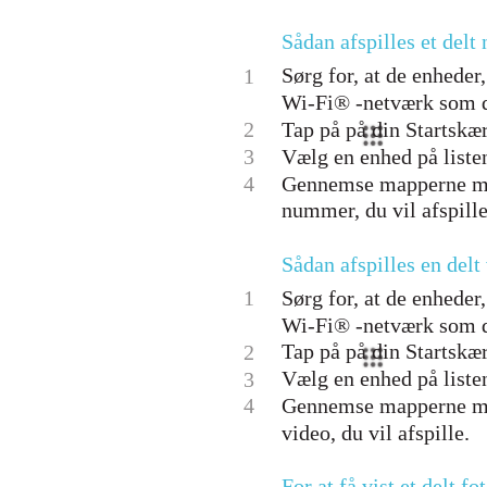
Sådan afspilles et del
Sørg for, at de enheder
1
Wi-Fi® -netværk som d
2
Tap på på din Startsk
3
Vælg en enhed på listen
4
Gennemse mapperne med 
nummer, du vil afspill
Sådan afspilles en del
1
Sørg for, at de enheder
Wi-Fi® -netværk som d
Tap på på din Startskær
2
Vælg en enhed på listen
3
4
Gennemse mapperne med 
video, du vil afspille.
For at få vist et delt f