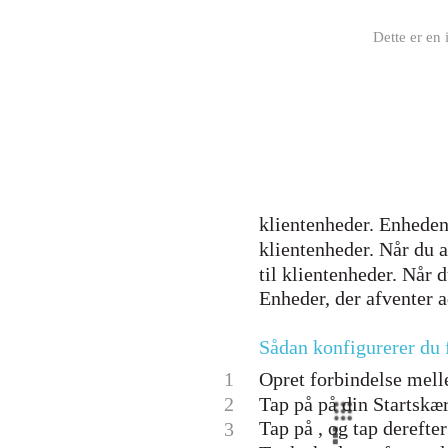
Dette er en 
klientenheder. Enheden
klientenheder. Når du a
til klientenheder. Når 
Enheder, der afventer 
Sådan konfigurerer du
1
Opret forbindelse mel
2
Tap på på din Startskær
Tap på , og tap derefte
3