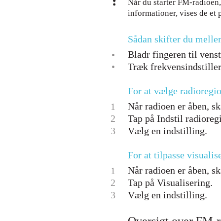
Når du starter FM-radioen,
informationer, vises de et 
Sådan skifter du melle
Bladr fingeren til vens
•
•
Træk frekvensindstillere
For at vælge radioregi
Når radioen er åben, sk
1
2
Tap på Indstil radioreg
3
Vælg en indstilling.
For at tilpasse visualis
Når radioen er åben, sk
1
2
Tap på Visualisering.
3
Vælg en indstilling.