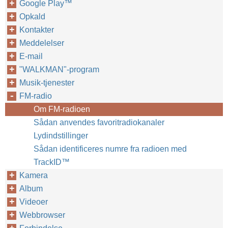
Google Play™‎
Opkald
Kontakter
Meddelelser
E-mail
"WALKMAN"-program
Musik-tjenester
FM-radio
Om FM-radioen
Sådan anvendes favoritradiokanaler
Lydindstillinger
Sådan identificeres numre fra radioen med
TrackID™‎
Kamera
Album
Videoer
Webbrowser