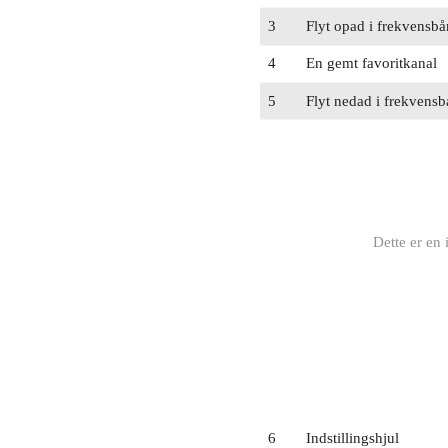
3
Flyt opad i frekvensbån
4
En gemt favoritkanal
5
Flyt nedad i frekvensbå
Dette er en 
6
Indstillingshjul