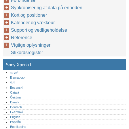
Forbindelse
Synkronisering af data på enheden
Kort og positioner
Kalender og vækkeur
Support og vedligeholdelse
Reference
Vigtige oplysninger
Stikordsregister
Sony Xperia L
العربية
Български
বাংলা
Bosanski
Català
Čeština
Dansk
Deutsch
Ελληνικά
English
Español
Eestikeelne