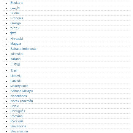
Euskara
فارسی
Suomi
Français
Galego
עברית
हिन्दी
Hrvatski
Magyar
Bahasa Indonesia
Íslenska
Italiano
日本語
한글
Lietuvių
Latviski
македонски
Bahasa Melayu
Nederlands
Norsk (bokmål)‎
Polski
Português‎
Română
Русский
Slovenčina
Slovenščina