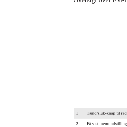
Oversigt over FM-r
1
Tænd/sluk-knap til rad
2
Få vist menuindstilling